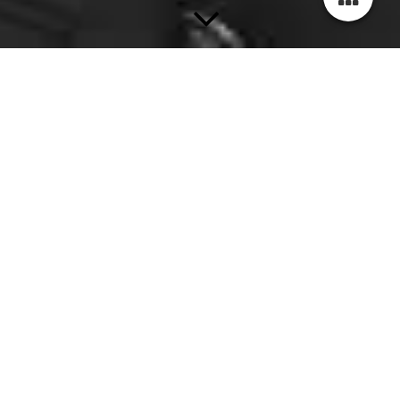
Herzlich willkommen bei
Rechtsanwältin Lara
Martin
Fachanwältin für Migrationsrecht
Ich berate und vertrete Sie in meinen
Tätigkeitsschwerpunkten
Strafrecht
und